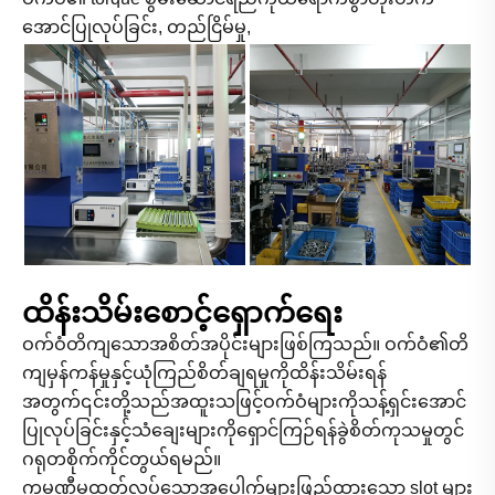
အောင်ပြုလုပ်ခြင်း, တည်ငြိမ်မှု,
ထိန်းသိမ်းစောင့်ရှောက်ရေး
ဝက်ဝံတိကျသောအစိတ်အပိုင်းများဖြစ်ကြသည်။ ဝက်ဝံ၏တိ
ကျမှန်ကန်မှုနှင့်ယုံကြည်စိတ်ချရမှုကိုထိန်းသိမ်းရန်
အတွက်၎င်းတို့သည်အထူးသဖြင့်ဝက်ဝံများကိုသန့်ရှင်းအောင်
ပြုလုပ်ခြင်းနှင့်သံချေးများကိုရှောင်ကြဉ်ရန်ခွဲစိတ်ကုသမှုတွင်
ဂရုတစိုက်ကိုင်တွယ်ရမည်။
ကုမ္ပဏီမှထုတ်လုပ်သောအပေါက်များဖြည့်ထားသော slot များ