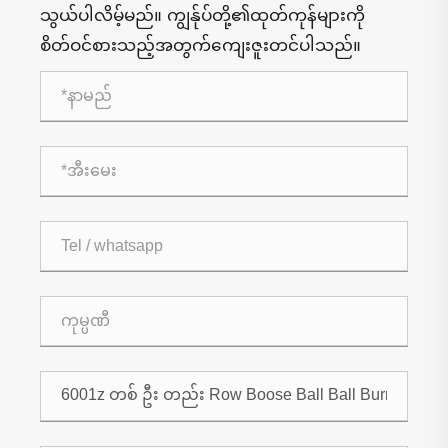
သွယ်ပါလိမ့်မည်။ ကျွန်ုပ်တို့၏ထုတ်ကုန်များကို
စိတ်ဝင်စားသည့်အတွက်ကျေးဇူးတင်ပါသည်။