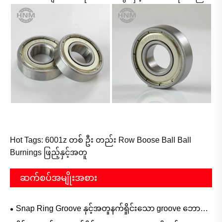
Hot Tags: 6001z တစ် ဦး တည်း Row Boose Ball Ball
Burnings ဖြည့်နှင့်အတူ
ဆက်စပ်အမျိုးအစား
Snap Ring Groove နှင့်အတူနက်ရှိုင်းသော groove ဘောလုံး
ဝက်ဝံ