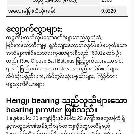
တည်ငြိမ်သော (ကော))
2380
အလေးချိန် (ကီလိုဂရမ်)
0.0220
လျှောက်လွှာများ:
ကုမ္ပဏီမှထုတ်လုပ်သောဝက်ဝံများသည်ဆူညံသံ,
မြင့်မားသောတိကျမှု, ရှည်လျားသောဘဝနှင့်ပုံမှန်မဟုတ်သော
အသံများ၏ဝိသေသလက္ခဏာများရှိသည်။ 6001z တစ် ဦး
တည်း Row Groove Ball Buttings ဖြည့်စွက်ထားသော slot
များကိုဖြည့်စွက်ထားသော slots, အထည်အလိပ်စက်များ,
အိမ်သုံးပစ္စည်းများ, အိမ်တွင်းသုံးပစ္စည်းများ, ကြံ့ခိုင်ရေး
ပစ္စည်းကိရိယာများ,
Hengji bearing သည်လူသိများသော
bearing provier ဖြစ်သည်။
1 ။ နှစ်ပေါင်း 20 ကျော်ပြီးနှစ်ပေါင်း 20 ကျော်အတွေ့အကြုံရှိ
နှင့်အတူသင်၏အမိန့်ကိုစနစ်တကျကိုင်တွယ်လိမ့်မည်
2 ။ ကျွန်ုပ်တို့တွင်တာဝန်ရှိသည့်အရောင်းအ 0 င်အဖွဲ့ရှိသည်