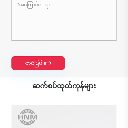
တင်ပြပါ။

ဆက်စပ်ထုတ်ကုန်များ
6003rs တစ်ခုတည်းအတန်းနက်ရှိုင်းသော