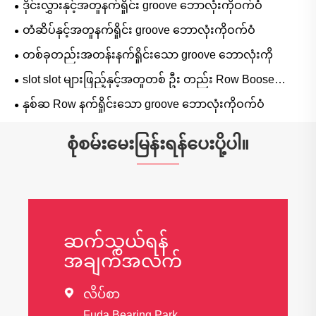
ဒိုင်းလွှားနှင့်အတူနက်ရှိုင်း groove ဘောလုံးကိုဝက်ဝံ
တံဆိပ်နှင့်အတူနက်ရှိုင်း groove ဘောလုံးကိုဝက်ဝံ
တစ်ခုတည်းအတန်းနက်ရှိုင်းသော groove ဘောလုံးကို
slot slot များဖြည့်နှင့်အတူတစ် ဦး တည်း Row Boose
ဘောလုံးဝက်ဝံ
နှစ်ဆ Row နက်ရှိုင်းသော groove ဘောလုံးကိုဝက်ဝံ
စုံစမ်းမေးမြန်းရန်ပေးပို့ပါ။
ဆက်သွယ်ရန်
အချက်အလက်

လိပ်စာ
Fuda Bearing Park,