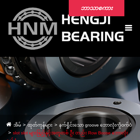
ဘာသာစကား
အိမ်
ထုတ်ကုန်များ
နက်ရှိုင်းသော groove ဘောလုံးကိုဝက်ဝံ
slot slot များဖြည့်နှင့်အတူတစ် ဦး တည်း Row Boose ဘောလုံး