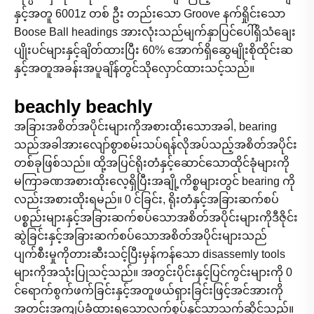
နှင့်အတူ 6001z တစ် ဦး တည်းသော Groove နက်ရှိုင်းသော
Boose Ball headings အားလုံးသည်မျက်နှာပြင်ပေါ်ရှိသံချေး
ပျိုးပင်များနှင့်ချိတ်ထားပြီး 60% အောက်ရှိဆွေမျိုးစိုထိုင်းဆ
နှင့်အတူအခန်းအပူချိန်တွင်သိုလှောင်ထားသင့်သည်။
beachly beachly
အခြားအစိတ်အပိုင်းများကိုအစားထိုးသောအခါ, bearing
သည်အခါအားလျော်စွာစမ်းသပ်ရန်လိုအပ်သည့်အစိတ်အပိုင်း
တစ်ခုဖြစ်သည်။ ထို့အပြင်ရိုးတံနှင့်ဆောင်သောထိုင်ခုံများကို
မကြာခဏအစားထိုးလေ့ရှိပြီးအချို့ကိစ္စများတွင် bearing ကို
လည်းအစားထိုးရမည်။ 0 င်ခြင်း, ရိုးတံနှင့်အခြားဆက်စပ်
ပစ္စည်းများနှင့်အခြားဆက်စပ်သောအစိတ်အပိုင်းများကိုဒီဇိုင်း
ဆွဲခြင်းနှင့်အခြားဆက်စပ်သောအစိတ်အပိုင်းများသည်
ပျက်စီးမှုကိုတားဆီးသင့်ပြီးမှန်ကန်သော disassemly tools
များကိုအသုံးပြုသင့်သည်။ အတွင်းပိုင်းနှင့်ပြင်ကွင်းများကို 0
င်ရောက်စွက်ဖက်ခြင်းနှင့်အတူဖယ်ရှားခြင်းဖြင့်အင်အားကို
အတင်းအကျပ်ခံထားရသောလက်စွပ်နှင့်သာသက်ဆိုင်သည်။