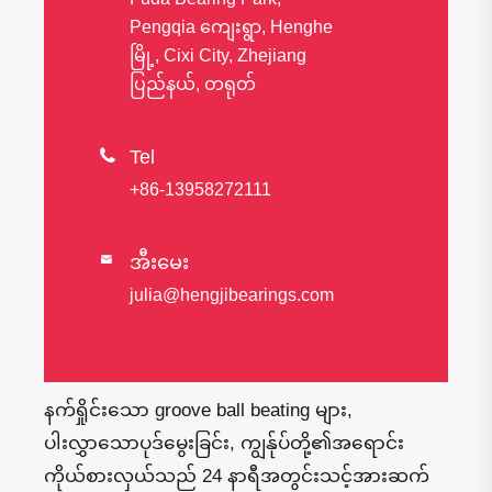
Pengqia ကျေးရွာ, Henghe
မြို့, Cixi City, Zhejiang
ပြည်နယ်, တရုတ်

Tel
+86-13958272111
အီးမေး

julia@hengjibearings.com
နက်ရှိုင်းသော groove ball beating များ,
ပါးလွှာသောပုဒ်မွေးခြင်း, ကျွန်ုပ်တို့၏အရောင်း
ကိုယ်စားလှယ်သည် 24 နာရီအတွင်းသင့်အားဆက်