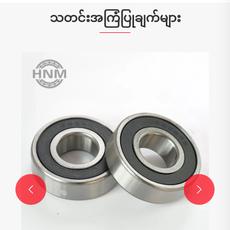
သတင်းအကြံပြုချက်များ
စွမ်းဆောင်ရည်မြင့် စက်ယန္တရားများအတွက်
အဘယ်ကြောင့် Single Row Deep Groove
Ball Bearings သည် မရှိမဖြစ်လိုအပ်သနည်း။
ပိုမိုကြည့်ရှုပါ။ >>

