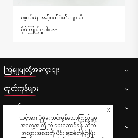
ကြှနျုပျတို့အကွောငျး
ထုတ်ကုန်များ
သတင်း
X
သင့်အား ပိုမိုကောင်းမွန်သောကြည့်ရှုမှု
ကြှနျုပျတို့ကိုဆကျသှယျရနျ
အတွေ့အကြုံကို ပေးဆောင်ရန်၊ ဆိုက်
အသွားအလာကို ပိုင်းခြားစိတ်ဖြာပြီး