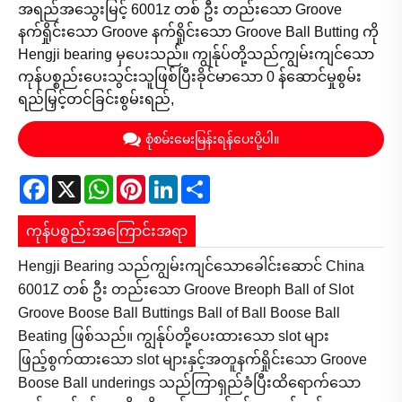
အရည်အသွေးမြင့် 6001z တစ် ဦး တည်းသော Groove
နက်ရှိုင်းသော Groove နက်ရှိုင်းသော Groove Ball Butting ကို
Hengji bearing မှပေးသည်။ ကျွန်ုပ်တို့သည်ကျွမ်းကျင်သော
ကုန်ပစ္စည်းပေးသွင်းသူဖြစ်ပြီးခိုင်မာသော 0 န်ဆောင်မှုစွမ်း
ရည်မြှင့်တင်ခြင်းစွမ်းရည်,
စုံစမ်းမေးမြန်းရန်ပေးပို့ပါ။
Facebook
X
WhatsApp
Pinterest
LinkedIn
Share
ကုန်ပစ္စည်းအကြောင်းအရာ
Hengji Bearing သည်ကျွမ်းကျင်သောခေါင်းဆောင် China
6001Z တစ် ဦး တည်းသော Groove Breoph Ball of Slot
Groove Boose Ball Buttings Ball of Ball Boose Ball
Beating ဖြစ်သည်။ ကျွန်ုပ်တို့ပေးထားသော slot များ
ဖြည့်စွက်ထားသော slot များနှင့်အတူနက်ရှိုင်းသော Groove
Boose Ball underings သည်ကြာရှည်ခံပြီးထိရောက်သော