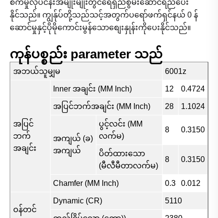
စက်မှုလုပ်ငန်းအမျိုးမျိုးတွင်ရေရှည်စွမ်းဆောင်ရည်ပေး
နိုင်သည်။ ကျွန်ုပ်တို့သည်သင့်အတွက်ပရော်ဖက်ရှင်နယ် 0 န်
ဆောင်မှုနှင့်ပိုမိုကောင်းမွန်သောစျေးနှုန်းကိုပေးနိုင်သည်။
ကုန်ပစ္စည်း parameter သည်
အဘယ်သူမျှမ
6001z
Inner အချင်း (MM Inch)
12
0.4724
အပြင်ဘက်အချင်း (MM Inch)
28
1.1024
အပြင်
ပွင့်လင်း (MM
8
0.3150
ဘက်
လက်မ)
အကျယ် (ခ)
အချင်း
အကျယ်
ပိတ်ထားသော
8
0.3150
(မီလီမီတာလက်မ)
Chamfer (MM Inch)
0.3
0.012
Dynamic (CR)
5110
ဝန်တင်