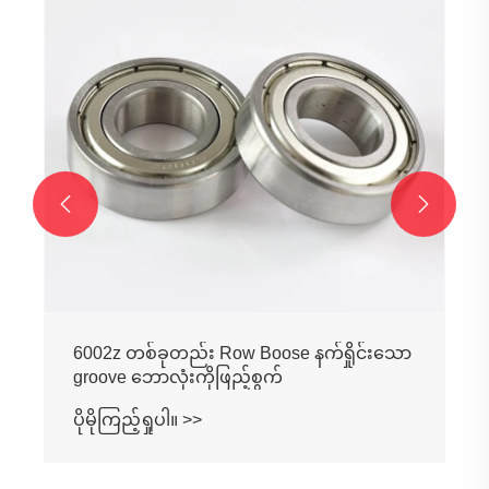
Groove Ball Bargings ဖြည့်စွက်
ပိုမိုကြည့်ရှုပါ။ >>

