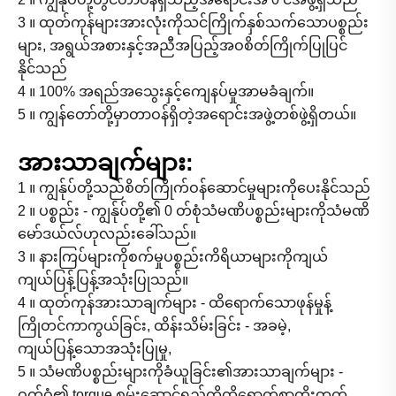
3 ။ ထုတ်ကုန်များအားလုံးကိုသင်ကြိုက်နှစ်သက်သောပစ္စည်း
များ, အရွယ်အစားနှင့်အညီအပြည့်အဝစိတ်ကြိုက်ပြုပြင်
နိုင်သည်
4 ။ 100% အရည်အသွေးနှင့်ကျေနပ်မှုအာမခံချက်။
5 ။ ကျွန်တော်တို့မှာတာဝန်ရှိတဲ့အရောင်းအဖွဲ့တစ်ဖွဲ့ရှိတယ်။
အားသာချက်များ:
1 ။ ကျွန်ုပ်တို့သည်စိတ်ကြိုက်ဝန်ဆောင်မှုများကိုပေးနိုင်သည်
2 ။ ပစ္စည်း - ကျွန်ုပ်တို့၏ 0 တ်စုံသံမဏိပစ္စည်းများကိုသံမဏိ
မော်ဒယ်လ်ဟုလည်းခေါ်သည်။
3 ။ နားကြပ်များကိုစက်မှုပစ္စည်းကိရိယာများကိုကျယ်
ကျယ်ပြန့်ပြန့်အသုံးပြုသည်။
4 ။ ထုတ်ကုန်အားသာချက်များ - ထိရောက်သောဖုန်မှုန့်
ကြိုတင်ကာကွယ်ခြင်း, ထိန်းသိမ်းခြင်း - အခမဲ့,
ကျယ်ပြန့်သောအသုံးပြုမှု,
5 ။ သံမဏိပစ္စည်းများကိုခံယူခြင်း၏အားသာချက်များ -
ဝက်ဝံ၏ torque စွမ်းဆောင်ရည်ကိုထိရောက်စွာတိုးတက်