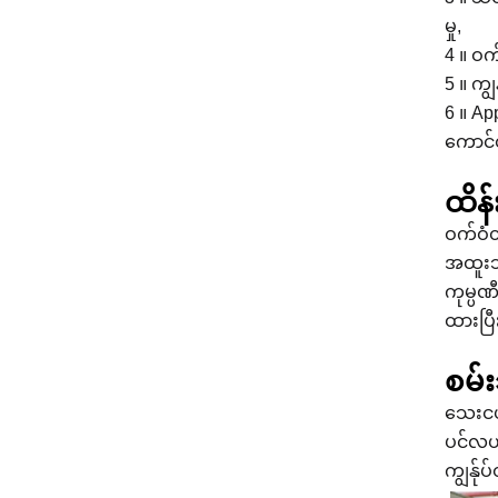
မှု,
4 ။ ဝက
5 ။ ကျ
6 ။ A
ကောင်
ထိန်
ဝက်ဝံတ
အထူးသဖ
ကုမ္ပဏ
ထားပြီ
စမ်
သေးငယ်
ပင်လယ်
ကျွန်ု