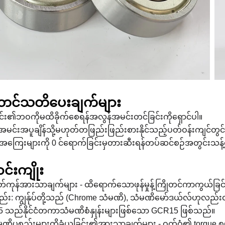
ုတင်သတိပေးချက်များ
င်း၏ဘဝကိုမထိခိုက်စေရန်အလွန်အမင်းတင်ခြင်းကိုရှောင်ပါ။
မင်းအပူချိန်သို့မဟုတ်တဖြည်းဖြည်းစားနိုင်သည့်ပတ်ဝန်းကျင်တွင်အသ
ြေးများကို 0 င်ရောက်ခြင်းမှတားဆီးရန်တပ်ဆင်စဉ်အတွင်းသန့်ရ
င်းကျိုး
တ်ကုန်အားသာချက်များ - ထိရောက်သောဖုန်မှုန့်ကြိုတင်ကာကွယ်ခြင်း, 
္စည်း: ကျွန်ုပ်တို့သည် (Chrome သံမဏိ), သံမဏိမော်ဒယ်လ်ဟုလည်
 သည်နိုင်ငံတကာသံမဏိစံနှုန်းများဖြစ်သော GCR15 ဖြစ်သည်။
မဏိပစ္စည်းများကိုခံယူခြင်း၏အားသာချက်များ - ဝက်ဝံ၏ torque စွ