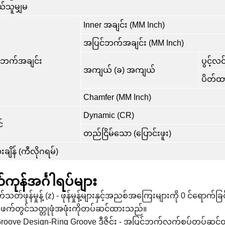
သူမျှမ
Inner အချင်း (MM Inch)
အပြင်ဘက်အချင်း (MM Inch)
်ဘက်အချင်း
ပွင့်လ
အကျယ် (ခ) အကျယ်
ပိတ်ထ
Chamfer (MM Inch)
Dynamic (CR)
်
တည်ငြိမ်သော (ပြောင်းဖူး)
ျိန် (ကီလိုဂရမ်)
ကုန်အင်္ဂါရပ်များ
သတ်ဖုန်မှုန့် (z) - ဖုန်မှုန့်များနှင့်အညစ်အကြေးများကို 0 င်ရောက်ခ
်ဖက်တွင်သတ္တုဖုံအဖုံးကိုတပ်ဆင်ထားသည်။
roove Design-Ring Groove ဒီဇိုင်း - အပြင်ဘက်လက်စွပ်တပ်ဆင်