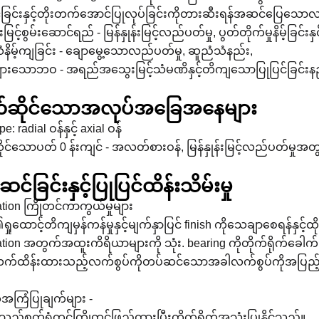
ှင့်ခြင်းနှင့်တိုးတက်အောင်ပြုလုပ်ခြင်းကိုတားဆီးရန်အဆင်ပြေ
န်းမြင့်စွမ်းဆောင်ရည် - မြန်နှုန်းမြင့်လည်ပတ်မှု, ပွတ်တိုက်မှုနိမ့်ခြင်
နိမ့်ကျခြင်း - ချောမွေ့သောလည်ပတ်မှု, ဆူညံသံနည်း,
ျားသောဘဝ - အရည်အသွေးမြင့်သံမဏိနှင့်တိကျသောပြုပြင်ခြင်းနည
ဆိုင်သောအလုပ်အခြေအနေများ
pe: radial ဝန်နှင့် axial ဝန်
င်သောပတ် 0 န်းကျင် - အလတ်စားဝန်, မြန်နှုန်းမြင့်လည်ပတ်မှုအ
င်ခြင်းနှင့်ပြုပြင်ထိန်းသိမ်းမှု
lation ကြိုတင်ကာကွယ်မှုများ
ရှုထောင့်တိကျမှန်ကန်မှုနှင့်မျက်နှာပြင် finish ကိုသေချာစေရန်နှင့်ထိ
lation အတွက်အထူးကိရိယာများကို သုံး. bearing ကိုတိုက်ရိုက်ခေါက်ခ
်ထိန်းထားသည့်လက်စွပ်ကိုတပ်ဆင်သောအခါလက်စွပ်ကိုအပြည့်အ
အကြံပြုချက်များ -
ည်စက်ရုံတွင်ကြိုတင်ဖြည့်ထားပြီးတိုက်ရိုက်အသုံးပြုနိုင်သည်။