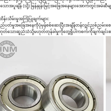
ားသောအပူချိန် (သို့) မြန်နှုန်းမြင့်အခြေအနေများအောက်တွင်အမဲဆီ
ထိန်းသိမ်းမှုအကြံပြုချက်များ:
်လည်ပတ်မှုအခြေအနေကိုပုံမှန်စစ်ဆေးပြီးအချိန်တန်လျှင်ညစ်ညမ်း
်မဟုတ်သောဆူညံသံသို့မဟုတ်တုန်ခါမှုကိုတွေ့ရှိပါကစက်ကိုချက်ချင်