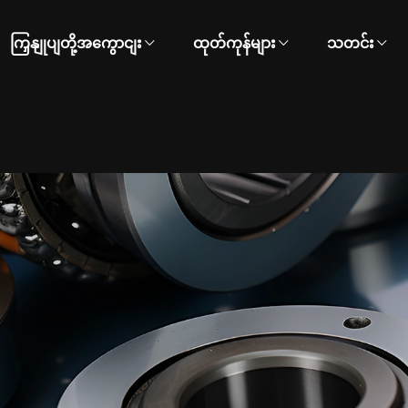
ကြှနျုပျတို့အကွောငျး
ထုတ်ကုန်များ
သတင်း