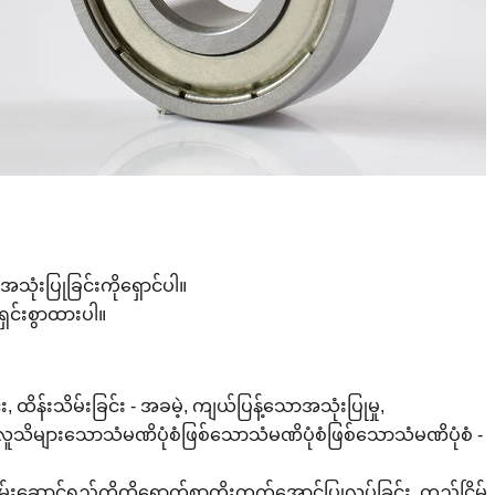
ုံးပြုခြင်းကိုရှောင်ပါ။
ှင်းစွာထားပါ။
ထိန်းသိမ်းခြင်း - အခမဲ့, ကျယ်ပြန့်သောအသုံးပြုမှု,
းလူသိများသောသံမဏိပုံစံဖြစ်သောသံမဏိပုံစံဖြစ်သောသံမဏိပုံစံ -
မ်းဆောင်ရည်ကိုထိရောက်စွာတိုးတက်အောင်ပြုလုပ်ခြင်း, တည်ငြိမ်