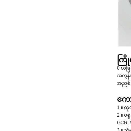
ကြိ
0 ယ်ခြ
အလွန်အ
အညစ်အက
ကော
1 ။ ထု
2 ။ ပစ
GCR15
3 ။ သံ