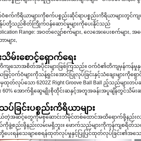
်ဝံစက်ကိရိယာများကိုစက်ပစ္စည်းဆိုင်ရာပစ္စည်းကိရိယာများတွင်က
ွန်ုပ်တို့သည်စိတ်ကြိုက်ဝန်ဆောင်မှုများကိုပေးနိုင်သည်
pplication Range: အဝတ်လျှော်စက်များ, လေအေးပေးစက်များ,
တာများ,
းသိမ်းစောင့်ရှောက်ရေး
ိကျသောအစိတ်အပိုင်းများဖြစ်ကြသည်။ ဝက်ဝံ၏တိကျမှန်ကန်မှုနှင့်
ြင့်ဝက်ဝံများကိုသန့်ရှင်းအောင်ပြုလုပ်ခြင်းနှင့်သံချေးများကိုရှေ
ီမှထုတ်လုပ်သော 6202Z Right Groove Ball Ball ည့်သည်များတပ်ဆင်
း 60% အောက်ရှိဆွေမျိုးစိုထိုင်းဆနှင့်အတူအခန်းအပူချိန်တွင်သိ
းသပ်ခြင်းပစ္စည်းကိရိယာများ
တဲ့အဆင့်တွေကိုမစုဆောင်းဘဲမိုင်တစ်ထောင်အထိရောက်ဖို့နည်းလမ်းမ
ကိုဖွဲ့စည်းဖို့နည်းလမ်းမရှိဘူး။ ဖောက်သည်များကိုကုန်ကျစရိတ်သက
ပ်တို့ပေးရန်သေချာစေရန်ထုတ်လုပ်မှုနှင့်ပြုပြင်ထုတ်လုပ်ခြင်း၏အသ