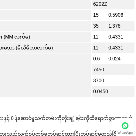
6202Z
15
0.5906
35
1.378
င်း (MM လက်မ)
11
0.4331
ားသော (မီလီမီတာလက်မ)
11
0.4331
0.6
0.024
7450
3700
0.0450
ြင်းနှင့် 0 န်ဆောင်မှုသက်တမ်းကိုတိုးချဲ့ခြင်းကိုထိရောက်စွာကာကွယ်
WhatsApp
ထားသည့်လက်စွပ်တစ်ခုတပ်ဆင်ထားပြီးတပ်ဆင်မှုတည်ငြိမ်မှုကို