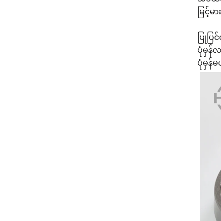
မြင့်မ
ပြုပြင်
ပုံမှန
ပုံမှန