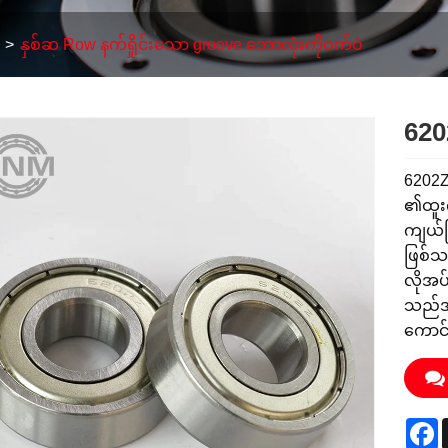
နှစ်ဆ Row နက်ရှိုင်းသော groove ဘောလုံးကိုဝက်ဝံ
620
6202Z 
၏ထူးက
ကျယ်ပြ
ဖြစ်သည
လိုအပ
သည်အသ
ကောင်
F