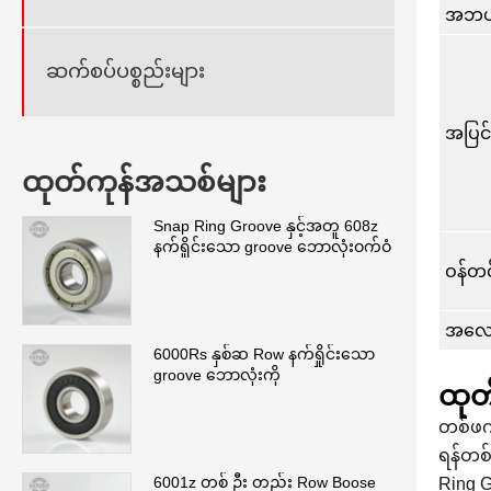
အဘယ်
ဆက်စပ်ပစ္စည်းများ
အပြင
ထုတ်ကုန်အသစ်များ
Snap Ring Groove နှင့်အတူ 608z
နက်ရှိုင်းသော groove ဘောလုံးဝက်ဝံ
ဝန်တင
အလေးခ
6000Rs နှစ်ဆ Row နက်ရှိုင်းသော
groove ဘောလုံးကို
ထုတ်
တစ်ဖက်
ရန်တစ
6001z တစ် ဦး တည်း Row Boose
Ring G