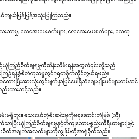
ျယ်ကျယ်ပြန့်ပြန့်အသုံးပြုကြသည်။
 အလေးသာမှု, လေအေးပေးစက်များ, လေအေးပေးစက်များ, လေထု
ယုံကြည်စိတ်ချရမှုကိုထိန်းသိမ်းရန်အတွက်၎င်းတို့သည်
ာင်ကြဉ်ရန်ခွဲစိတ်ကုသမှုတွင်ဂရုတစိုက်ကိုင်တွယ်ရမည်။
ထားပြီးအားလုံးတွင်မျက်နှာပြင်ပေါ်ရှိသံချေးပျိုးပင်များတပ်ဆင်
မ်းဆည်းထားသင့်သည်။
ရှိဘူး။ သေးငယ်တဲ့စီးဆင်းမှုကိုမစုဆောင်းဘဲမြစ် (သို့)
်သာပြီးယုံကြည်စိတ်ချရမှုနှင့်တိကျသောပစ္စည်းကိရိယာများဖြင့်
ေးစိတ်အချက်အလက်များကိုကျွန်ုပ်တို့အာရုံစိုက်သည်။