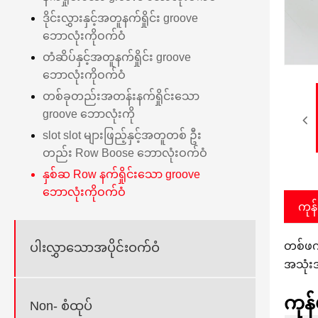
ဒိုင်းလွှားနှင့်အတူနက်ရှိုင်း groove
ဘောလုံးကိုဝက်ဝံ
တံဆိပ်နှင့်အတူနက်ရှိုင်း groove
ဘောလုံးကိုဝက်ဝံ
တစ်ခုတည်းအတန်းနက်ရှိုင်းသော
groove ဘောလုံးကို
slot slot များဖြည့်နှင့်အတူတစ် ဦး
တည်း Row Boose ဘောလုံးဝက်ဝံ
နှစ်ဆ Row နက်ရှိုင်းသော groove
ဘောလုံးကိုဝက်ဝံ
ကုန
တစ်ဖက်
ပါးလွှာသောအပိုင်းဝက်ဝံ
အသုံးအ
ကုန
Non- စံထုပ်