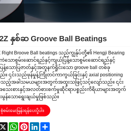
2Z နှစ်ဆ Groove Ball Beatings
Right Broove Ball beatings သည်ကျွန်ုပ်တို့၏ Hengji Bearing
ဲသောစွမ်းဆောင်ရည်နှင့်ကျယ်ပြန့်သောစွမ်းဆောင်ရည်နှင့်
န့်သောပြဇာတ်နှင့်အတူနက်ရှိုင်းသော groove ball တစ်ခု
်။ ၎င်းသည်ဖုန်မှုန့်ကြိုတင်ကာကွယ်ခြင်းနှင့် axial positioning
်သည့်အခါသမယများအတွက်အထူးသဖြင့်သင့်လျော်သည်။ ၎င်း
ေးစားနှင့်အလတ်စားစက်မှုဆိုင်ရာပစ္စည်းကိရိယာများအတွက်
းမွန်သောရွေးချယ်မှုဖြစ်သည်။
စုံစမ်းမေးမြန်းရန်ပေးပို့ပါ။
acebook
X
WhatsApp
Pinterest
LinkedIn
Share