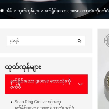
အိမ်
ထုတ်ကုန်များ
နက်ရှိုင်းသော groove ဘောလုံးကိုဝက်ဝံ
ထုတ်ကုန်များ
နက်ရှိုင်းသော groove ဘောလုံးကို

ဝက်ဝံ
Snap Ring Groove နှင့်အတူ
နက်ရှိုင်းသော groove ဘောလုံးဝက်ဝံ