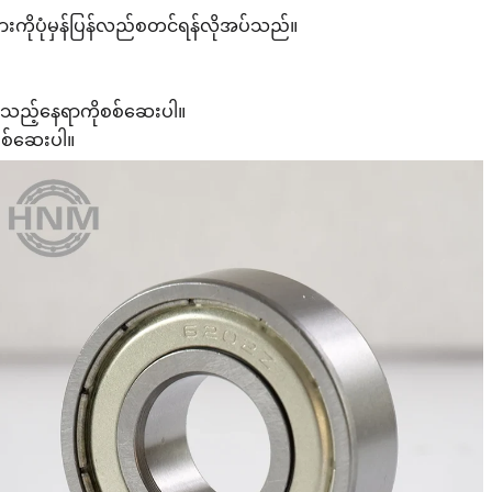
များကိုပုံမှန်ပြန်လည်စတင်ရန်လိုအပ်သည်။
စေသည့်နေရာကိုစစ်ဆေးပါ။
းစစ်ဆေးပါ။