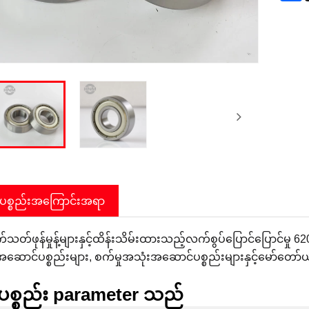
်ပစ္စည်းအကြောင်းအရာ
သတ်ဖုန်မှုန့်များနှင့်ထိန်းသိမ်းထားသည့်လက်စွပ်ပြောင်ပြောင်မှု 6
ဆောင်ပစ္စည်းများ, စက်မှုအသုံးအဆောင်ပစ္စည်းများနှင့်မော်တော
်ပစ္စည်း parameter သည်