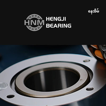
နေအိမ်