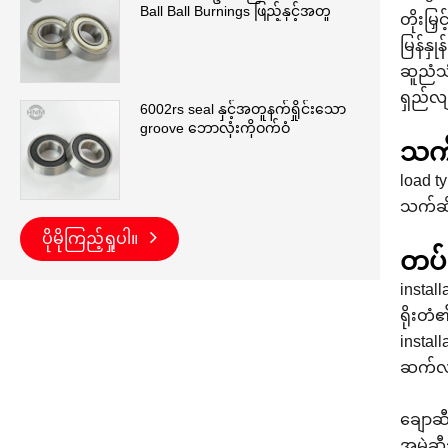
Ball Ball Burnings ဖြည့်နှင့်အတူ
တိုးမြ
မြန်နှု
ဆူညံသံ
ရှည်လ
6002rs seal နှင့်အတူနက်ရှိုင်းသော
groove ဘောလုံးကိုဝက်ဝံ
သက်
load ty
သက်ဆို
ပိုမိုကြည့်ရှုပါ။
တပ်ဆ
instal
ရိုးတံ၏
instal
ဆက်လက
ချောဆီ
အမဲဆီသ