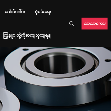
ဒေါက်ဒေါင်း
စုံစမ်းရေး
ဘာသာစကား
ကြှနျုပျတို့ကိုဆကျသှယျရနျ