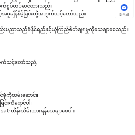
သောလက်စွပ်တပ်ဆင်ထားသည်။
းနှင့်အပူချိန်နိမ့်ခြင်းတို့အတွက်သင့်တော်သည်။
E-Mail
်းပညာသည်ခံနိုင်ရည်နှင့်ယုံကြည်စိတ်ချရမှုကိုသေချာစေသည်။
တွက်သင့်တော်သည်,
ုင်ခုံကိုထမ်းဆောင်။
ြင်းကိုရှောင်ပါ။
 0 ထိန်းသိမ်းထားရန်သေချာစေပါ။